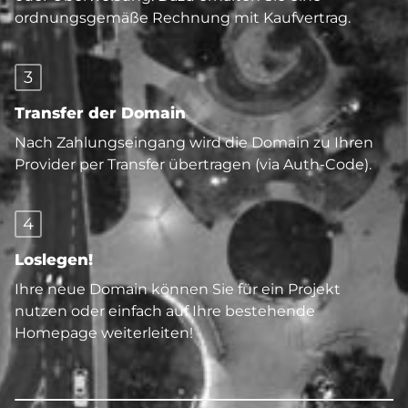
ordnungsgemäße Rechnung mit Kaufvertrag.
3
Transfer der Domain
Nach Zahlungseingang wird die Domain zu Ihren
Provider per Transfer übertragen (via Auth-Code).
4
Loslegen!
Ihre neue Domain können Sie für ein Projekt
nutzen oder einfach auf Ihre bestehende
Homepage weiterleiten!